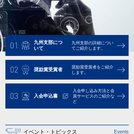
九州支部に
つ
九州支部の詳細につい
いて
てご紹介します。
奨励賞受賞者を
ご紹介
奨励賞受賞者
します。
入会申し込み方法と会
入会申込書
員
サービスのご紹介な
ど
イベント・トピックス
Events