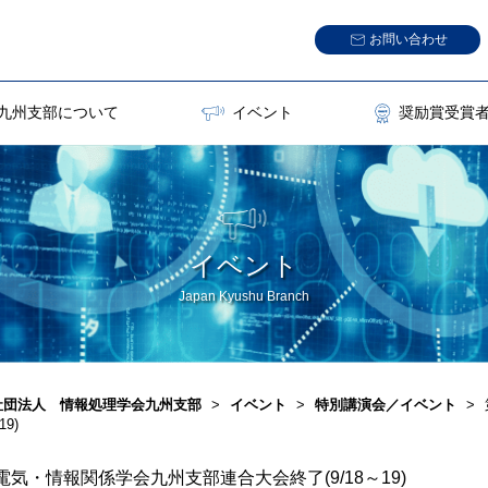
お問い合わせ
九州支部について
イベント
奨励賞受賞
イベント
Japan Kyushu Branch
社団法人 情報処理学会九州支部
>
イベント
>
特別講演会／イベント
>
19)
電気・情報関係学会九州支部連合大会終了(9/18～19)