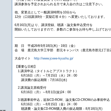
講演参加を予定されおられる方で未入会の方はご注意下さい。
他、変更点として一般講演時間を10分から
12分（口頭講演8分・質疑応答４分）へ変更いたしております。
6月16日(月)より、講演登録、聴講・論文集申込受付を
開始いたしておりますので、多数のご参加をお待ち申し上げてお
━━━━━━━━━━━━━━━━━━━━━━━━━━━━━
期 日 平成26年9月18日(木)・19日（金）
会 場 鹿児島大学工学部 郡元キャンパス（鹿児島市郡元1丁目2
大会サイト
http://www.jceee-kyushu.jp/
【重要な日程】
1.講演申込（タイトルとアブストラクト）
6月16日（月）～7月15日（火）24：00
講演費の振込期限：7月16日(水)
2.講演論文原稿受付
6月16日（月）～8月1日(金)24：00
3.聴講事前申込，追加CD-ROM、論文集CD-CROMのみ事前申込
6月16日（月）～8月15日（金）24：00
聴講費・論文集CD-ROM購入費の振込期限：8月18日(月)