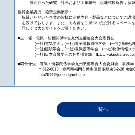
最近行った研究，計画および工事報告，現地試験報告，新製
協賛企業講演，協賛企業展示：
協賛いただいた企業の皆様に活動内容・製品などについてご講演
を設けております。また，同内容をご展示いただけるスペースを
詳しくは大会サイトをご覧ください。
■主 催 電気・情報関係学会九州支部連合大会委員会
(一社)電気学会，(一社)電子情報通信学会，(一社)情報処
(一社)照明学会，(一社)電気設備学会，(一社)映像情報メ
(一社)日本音響学会の各九州支部，IEEE Fukuoka Sectio
■問合せ先 電気・情報関係学会九州支部連合大会委員会 事務局
〒812-0013 福岡県福岡市博多区博多駅東3-2-28 南館8
info2014＠jceee-kyushu.jp
一覧へ