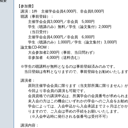
 概要
【参加費】
講演：1件 主催学会会員4,000円、非会員8,000円
聴講（事前登録）：
主催学会会員3,000円／非会員 5,000円
学生（聴講のみ）無料／学生（論文集付）2,000円
（当日受付）
主催学会会員4,000円／非会員 6,000円
学生（聴講のみ）1,000円／学生（論文集付）3,000円
論文集CD-ROM：
大会参加者2,000円（事前、当日問わず）
非参加者 4,000円（送料含む）
※学生の聴講料が無料となるのは事前登録済みのみです。
当日登録は有料となりますので、事前登録をお勧めいたしま
講演者：
原則主催学会会員に限ります（当支部所属に限りません）が
今回より非会員の講演も可能です。
会員資格での講演申込は、所属学会の会員番号が求められま
未入会の方はこの機会にいずれかの学会へのご入会をお勧め
学会によっては、入会申込から入会承認まで２ヶ月ほどかか
りますので、ご入会は早めの手続をお願いいたします。
（※入会申込時に発行される仮番号は受付不可）
講演内容：