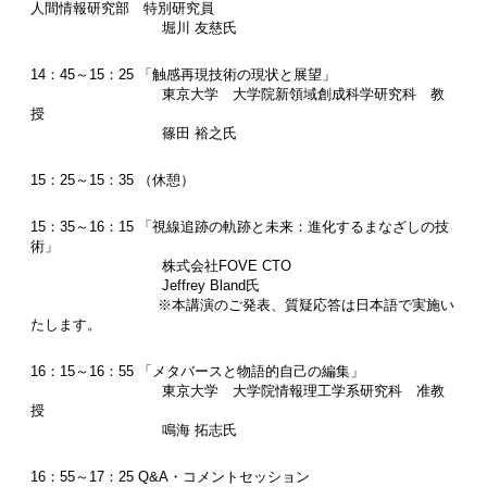
人間情報研究部 特別研究員
堀川 友慈氏
14：45～15：25 「触感再現技術の現状と展望」
東京大学 大学院新領域創成科学研究科 教
授
篠田 裕之氏
15：25～15：35 （休憩）
15：35～16：15 「視線追跡の軌跡と未来：進化するまなざしの技
術」
株式会社FOVE CTO
Jeffrey Bland氏
※本講演のご発表、質疑応答は日本語で実施い
たします。
16：15～16：55 「メタバースと物語的自己の編集」
東京大学 大学院情報理工学系研究科 准教
授
鳴海 拓志氏
16：55～17：25 Q&A・コメントセッション