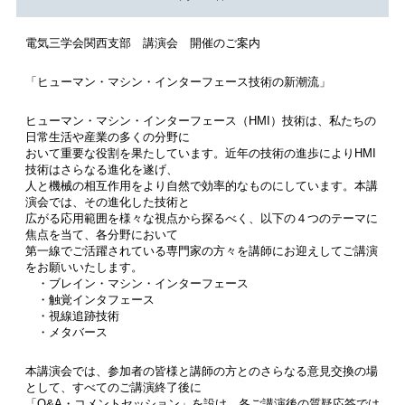
電気三学会関西支部 講演会 開催のご案内
「ヒューマン・マシン・インターフェース技術の新潮流」
ヒューマン・マシン・インターフェース（HMI）技術は、私たちの
日常生活や産業の多くの分野に
おいて重要な役割を果たしています。近年の技術の進歩によりHMI
技術はさらなる進化を遂げ、
人と機械の相互作用をより自然で効率的なものにしています。本講
演会では、その進化した技術と
広がる応用範囲を様々な視点から探るべく、以下の４つのテーマに
焦点を当て、各分野において
第一線でご活躍されている専門家の方々を講師にお迎えしてご講演
をお願いいたします。
・ブレイン・マシン・インターフェース
・触覚インタフェース
・視線追跡技術
・メタバース
本講演会では、参加者の皆様と講師の方とのさらなる意見交換の場
として、すべてのご講演終了後に
「Q&A・コメントセッション」を設け、各ご講演後の質疑応答では